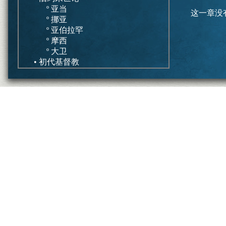
º 亚当
这一章没
º 挪亚
º 亚伯拉罕
º 摩西
º 大卫
• 初代基督教
º 第一世纪犹太教
º 施洗约翰和耶稣
新约末世论
• 重要性
• 基督论
º 系统神学
º 圣约神学
• 救恩论
º 系统神学
º 圣约神学
结论