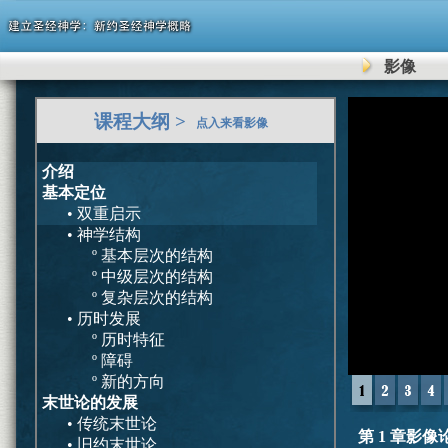
影像
0
课程大纲 >
seconds
点入来看影像
of
0
seconds
介绍
基本定位
• 双重启示
• 神学结构
º 基本层次的结构
º 中级层次的结构
º 复杂层次的结构
• 历时发展
º 历时特征
º 障碍
º 新的方向
末世论的发展
• 传统末世论
第 1 章影像
• 旧约末世论