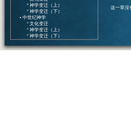
º 神学变迁（上）
这一章没
º 神学变迁（下）
• 中世纪神学
º 文化变迁
º 神学变迁（上）
º 神学变迁（下）
• 更正教神学
º 早期改教者
º 正统的信仰告白
º 现代系统神学
价值性和危险性
• 基督徒人生
º 促进
º 拦阻
• 群体互动
º 促进
º 拦阻
• 释经
º 促进
º 拦阻
总结