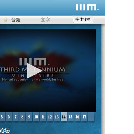
字体转换
音频
文字
me
频论坛: