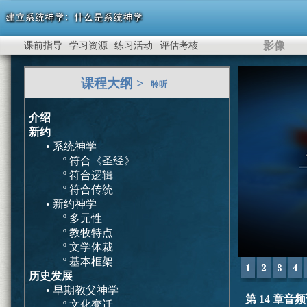
影像
课前指导
学习资源
练习活动
评估考核
0
课程大纲 >
seconds
聆听
of
8
minutes,
介绍
47
新约
seconds
Volu
• 系统神学
90%
º 符合《圣经》
º 符合逻辑
º 符合传统
• 新约神学
º 多元性
º 教牧特点
º 文学体裁
º 基本框架
历史发展
• 早期教父神学
第 14 章音
º 文化变迁