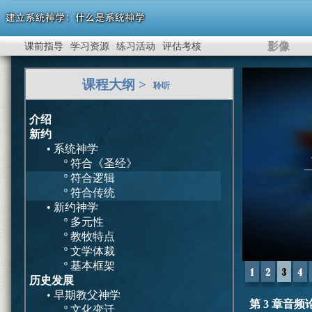
影像
课前指导
学习资源
练习活动
评估考核
0
课程大纲 >
seconds
聆听
of
0
seconds
介绍
新约
• 系统神学
º 符合《圣经》
º 符合逻辑
º 符合传统
• 新约神学
º 多元性
º 教牧特点
º 文学体裁
º 基本框架
历史发展
• 早期教父神学
第 3 章音频
º 文化变迁