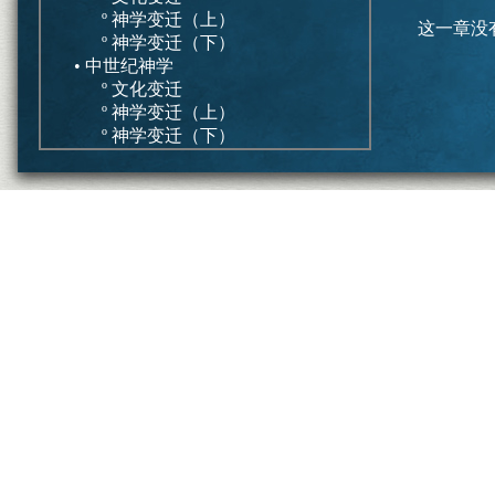
º 神学变迁（上）
这一章没
º 神学变迁（下）
• 中世纪神学
º 文化变迁
º 神学变迁（上）
º 神学变迁（下）
• 更正教神学
º 早期改教者
º 正统的信仰告白
º 现代系统神学
价值性和危险性
• 基督徒人生
º 促进
º 拦阻
• 群体互动
º 促进
º 拦阻
• 释经
º 促进
º 拦阻
总结