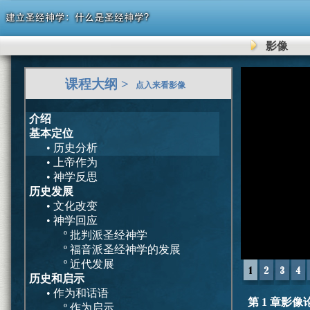
影像
0
课程大纲 >
seconds
点入来看影像
of
0
seconds
介绍
基本定位
• 历史分析
• 上帝作为
• 神学反思
历史发展
• 文化改变
• 神学回应
º 批判派圣经神学
º 福音派圣经神学的发展
º 近代发展
历史和启示
• 作为和话语
第 1 章影像
º 作为启示