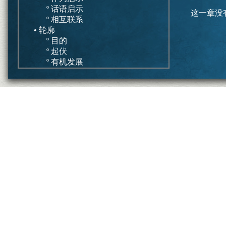
º 话语启示
这一章没
º 相互联系
• 轮廓
º 目的
º 起伏
º 有机发展
结论