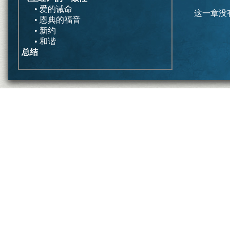
• 爱的诫命
这一章没
• 恩典的福音
• 新约
• 和谐
总结