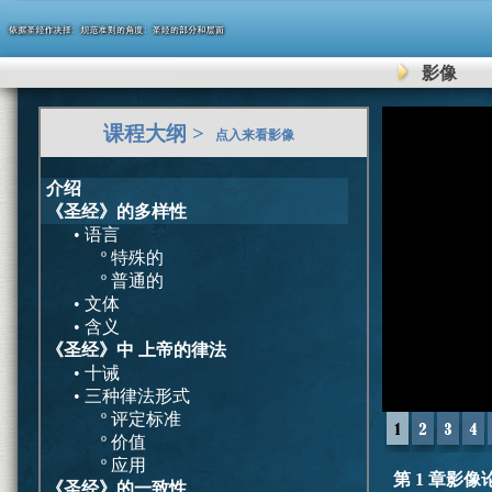
影像
0
课程大纲 >
seconds
点入来看影像
of
0
seconds
介绍
《圣经》的多样性
• 语言
º 特殊的
º 普通的
• 文体
• 含义
《圣经》中 上帝的律法
• 十诫
• 三种律法形式
º 评定标准
º 价值
º 应用
第 1 章影像
《圣经》的一致性