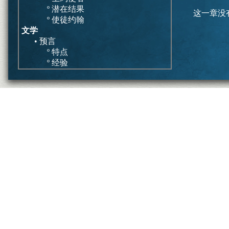
º 潜在结果
这一章没
º 使徒约翰
文学
• 预言
º 特点
º 经验
• 启示灾难
º 特点
º 历史发展
总结