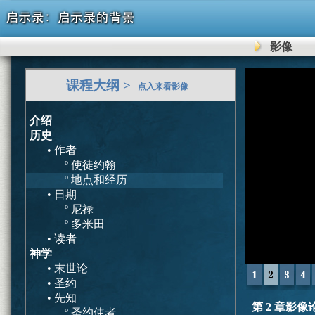
影像
0
课程大纲 >
seconds
点入来看影像
of
0
seconds
介绍
历史
• 作者
º 使徒约翰
º 地点和经历
• 日期
º 尼禄
º 多米田
• 读者
神学
• 末世论
• 圣约
• 先知
第 2 章影像
º 圣约使者