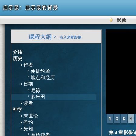
影像
0
课程大纲 >
seconds
点入来看影像
of
9
minutes,
介绍
3
历史
seconds
Volu
• 作者
90%
º 使徒约翰
º 地点和经历
• 日期
º 尼禄
º 多米田
• 读者
神学
• 末世论
• 圣约
• 先知
第 4 章影像
º 圣约使者