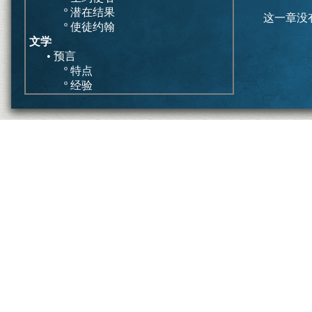
º 潜在结果
这一章没
º 使徒约翰
文学
• 预言
º 特点
º 经验
• 启示灾难
º 特点
º 历史发展
总结