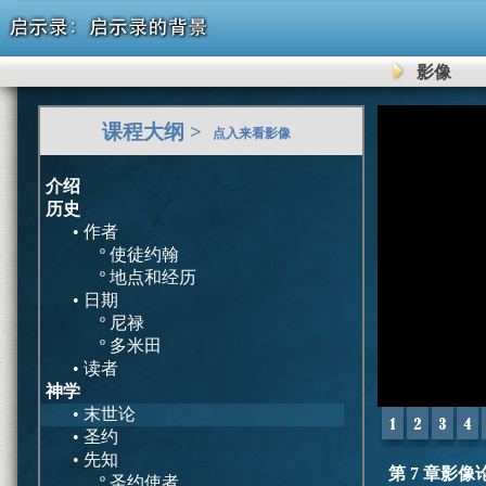
影像
0
课程大纲 >
seconds
点入来看影像
of
0
seconds
介绍
历史
• 作者
º 使徒约翰
º 地点和经历
• 日期
º 尼禄
º 多米田
• 读者
神学
• 末世论
• 圣约
• 先知
第 7 章影像
º 圣约使者