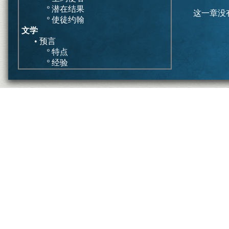
º 潜在结果
这一章没
º 使徒约翰
文学
• 预言
º 特点
º 经验
• 启示灾难
º 特点
º 历史发展
总结