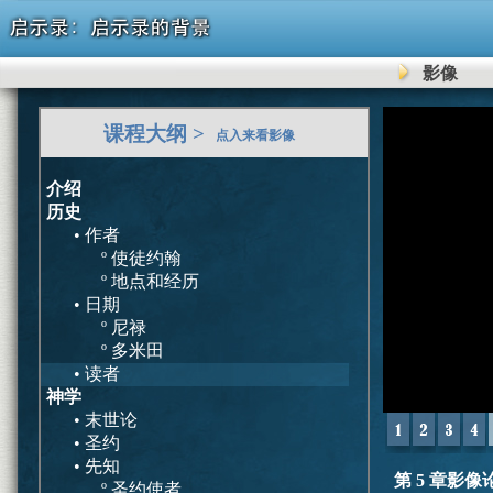
影像
0
课程大纲 >
seconds
点入来看影像
of
0
seconds
介绍
历史
• 作者
º 使徒约翰
º 地点和经历
• 日期
º 尼禄
º 多米田
• 读者
神学
• 末世论
• 圣约
• 先知
第 5 章影像
º 圣约使者