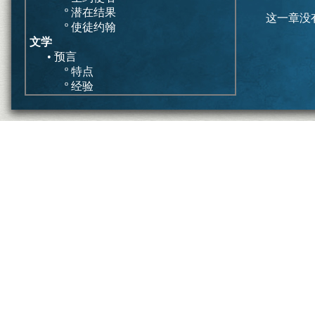
º 潜在结果
这一章没
º 使徒约翰
文学
• 预言
º 特点
º 经验
• 启示灾难
º 特点
º 历史发展
总结